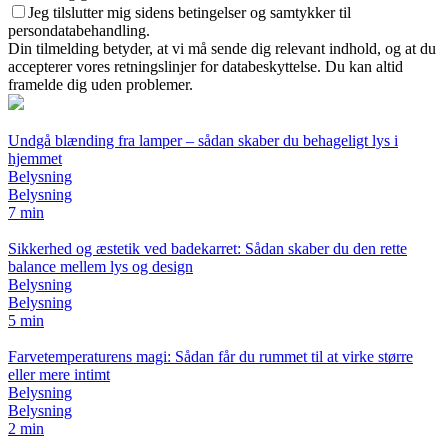
Jeg tilslutter mig sidens betingelser og samtykker til
persondatabehandling.
Din tilmelding betyder, at vi må sende dig relevant indhold, og at du
accepterer vores retningslinjer for databeskyttelse. Du kan altid
framelde dig uden problemer.
Undgå blænding fra lamper – sådan skaber du behageligt lys i
hjemmet
Belysning
Belysning
7 min
Sikkerhed og æstetik ved badekarret: Sådan skaber du den rette
balance mellem lys og design
Belysning
Belysning
5 min
Farvetemperaturens magi: Sådan får du rummet til at virke større
eller mere intimt
Belysning
Belysning
2 min