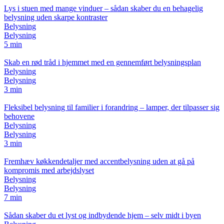
Lys i stuen med mange vinduer – sådan skaber du en behagelig
belysning uden skarpe kontraster
Belysning
Belysning
5 min
Skab en rød tråd i hjemmet med en gennemført belysningsplan
Belysning
Belysning
3 min
Fleksibel belysning til familier i forandring – lamper, der tilpasser sig
behovene
Belysning
Belysning
3 min
Fremhæv køkkendetaljer med accentbelysning uden at gå på
kompromis med arbejdslyset
Belysning
Belysning
7 min
Sådan skaber du et lyst og indbydende hjem – selv midt i byen