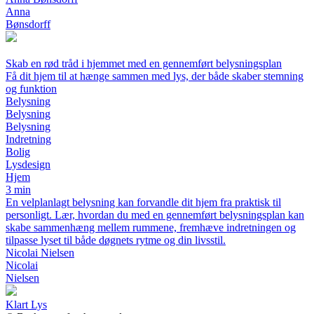
Anna
Bønsdorff
Skab en rød tråd i hjemmet med en gennemført belysningsplan
Få dit hjem til at hænge sammen med lys, der både skaber stemning
og funktion
Belysning
Belysning
Belysning
Indretning
Bolig
Lysdesign
Hjem
3 min
En velplanlagt belysning kan forvandle dit hjem fra praktisk til
personligt. Lær, hvordan du med en gennemført belysningsplan kan
skabe sammenhæng mellem rummene, fremhæve indretningen og
tilpasse lyset til både døgnets rytme og din livsstil.
Nicolai Nielsen
Nicolai
Nielsen
Klart Lys