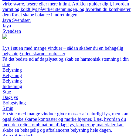
virke større, lysere eller mere intimt. Artiklen guider dig i, hvordan
varmt og koldt lys påvirker stemningen, og hvordan du kombinerer
dem for at skabe balance i indretningen.
Jaya Svendsen
Jaya
Svendsen
Lys i stuen med mange vinduer – sådan skaber du en behagelig
belysning uden skarpe kontraster
Få det bedste ud af dagslyset og skab en harmonisk stemning i din
stue
Belysning
Belysning
Belysning
Indretning
Stue
Dagslys
Boligstyling
5 min
En stue med mange vinduer giver masser af naturligt lys, men kan
også skabe skarpe kontraster og mørke hjørner. Læs, hvordan du
med den rette kombination af dagslys, lamper og materialer kan
skabe en behagelig og afbalanceret belysning hele dagen.
Anna Bønsdorff