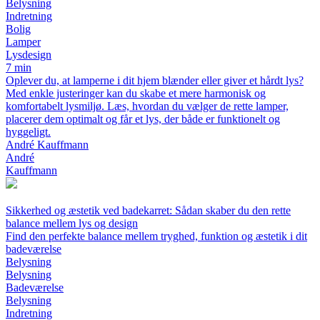
Belysning
Indretning
Bolig
Lamper
Lysdesign
7 min
Oplever du, at lamperne i dit hjem blænder eller giver et hårdt lys?
Med enkle justeringer kan du skabe et mere harmonisk og
komfortabelt lysmiljø. Læs, hvordan du vælger de rette lamper,
placerer dem optimalt og får et lys, der både er funktionelt og
hyggeligt.
André Kauffmann
André
Kauffmann
Sikkerhed og æstetik ved badekarret: Sådan skaber du den rette
balance mellem lys og design
Find den perfekte balance mellem tryghed, funktion og æstetik i dit
badeværelse
Belysning
Belysning
Badeværelse
Belysning
Indretning