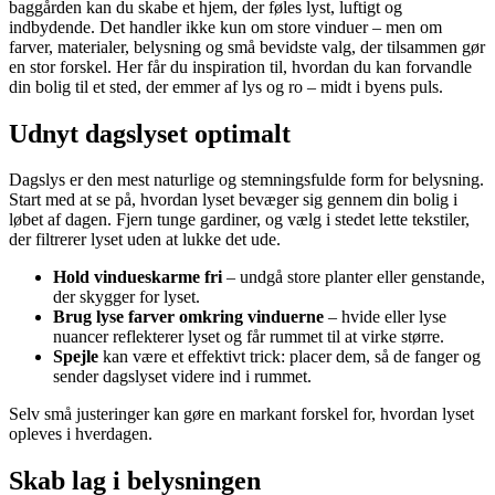
baggården kan du skabe et hjem, der føles lyst, luftigt og
indbydende. Det handler ikke kun om store vinduer – men om
farver, materialer, belysning og små bevidste valg, der tilsammen gør
en stor forskel. Her får du inspiration til, hvordan du kan forvandle
din bolig til et sted, der emmer af lys og ro – midt i byens puls.
Udnyt dagslyset optimalt
Dagslys er den mest naturlige og stemningsfulde form for belysning.
Start med at se på, hvordan lyset bevæger sig gennem din bolig i
løbet af dagen. Fjern tunge gardiner, og vælg i stedet lette tekstiler,
der filtrerer lyset uden at lukke det ude.
Hold vindueskarme fri
– undgå store planter eller genstande,
der skygger for lyset.
Brug lyse farver omkring vinduerne
– hvide eller lyse
nuancer reflekterer lyset og får rummet til at virke større.
Spejle
kan være et effektivt trick: placer dem, så de fanger og
sender dagslyset videre ind i rummet.
Selv små justeringer kan gøre en markant forskel for, hvordan lyset
opleves i hverdagen.
Skab lag i belysningen