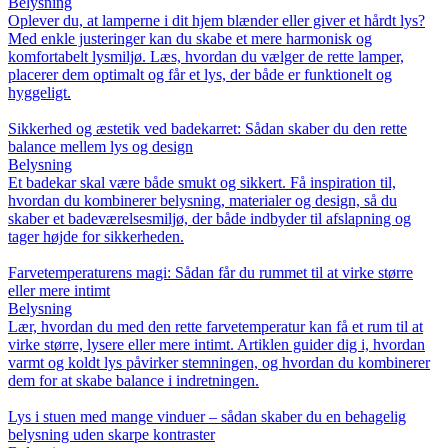
Belysning
Oplever du, at lamperne i dit hjem blænder eller giver et hårdt lys?
Med enkle justeringer kan du skabe et mere harmonisk og
komfortabelt lysmiljø. Læs, hvordan du vælger de rette lamper,
placerer dem optimalt og får et lys, der både er funktionelt og
hyggeligt.
Sikkerhed og æstetik ved badekarret: Sådan skaber du den rette
balance mellem lys og design
Belysning
Et badekar skal være både smukt og sikkert. Få inspiration til,
hvordan du kombinerer belysning, materialer og design, så du
skaber et badeværelsesmiljø, der både indbyder til afslapning og
tager højde for sikkerheden.
Farvetemperaturens magi: Sådan får du rummet til at virke større
eller mere intimt
Belysning
Lær, hvordan du med den rette farvetemperatur kan få et rum til at
virke større, lysere eller mere intimt. Artiklen guider dig i, hvordan
varmt og koldt lys påvirker stemningen, og hvordan du kombinerer
dem for at skabe balance i indretningen.
Lys i stuen med mange vinduer – sådan skaber du en behagelig
belysning uden skarpe kontraster