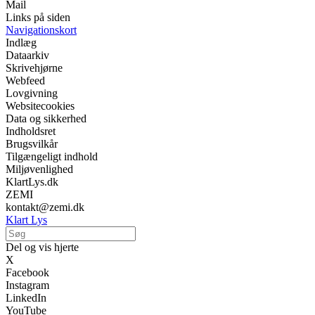
Mail
Links på siden
Navigationskort
Indlæg
Dataarkiv
Skrivehjørne
Webfeed
Lovgivning
Websitecookies
Data og sikkerhed
Indholdsret
Brugsvilkår
Tilgængeligt indhold
Miljøvenlighed
KlartLys.dk
ZEMI
kontakt@zemi.dk
Klart Lys
Del og vis hjerte
X
Facebook
Instagram
LinkedIn
YouTube