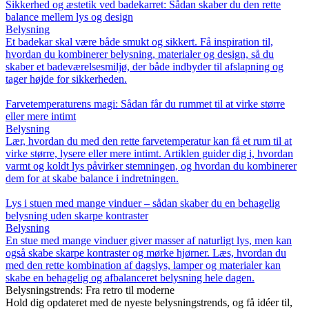
Sikkerhed og æstetik ved badekarret: Sådan skaber du den rette
balance mellem lys og design
Belysning
Et badekar skal være både smukt og sikkert. Få inspiration til,
hvordan du kombinerer belysning, materialer og design, så du
skaber et badeværelsesmiljø, der både indbyder til afslapning og
tager højde for sikkerheden.
Farvetemperaturens magi: Sådan får du rummet til at virke større
eller mere intimt
Belysning
Lær, hvordan du med den rette farvetemperatur kan få et rum til at
virke større, lysere eller mere intimt. Artiklen guider dig i, hvordan
varmt og koldt lys påvirker stemningen, og hvordan du kombinerer
dem for at skabe balance i indretningen.
Lys i stuen med mange vinduer – sådan skaber du en behagelig
belysning uden skarpe kontraster
Belysning
En stue med mange vinduer giver masser af naturligt lys, men kan
også skabe skarpe kontraster og mørke hjørner. Læs, hvordan du
med den rette kombination af dagslys, lamper og materialer kan
skabe en behagelig og afbalanceret belysning hele dagen.
Belysningstrends: Fra retro til moderne
Hold dig opdateret med de nyeste belysningstrends, og få idéer til,