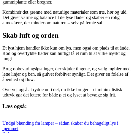
gummiplante eller bregner.
Kombinér det grønne med naturlige materialer som træ, hør og uld.
Det giver varme og balance til de lyse flader og skaber en rolig
atmosfære, der minder om naturen – selv på femte sal.
Skab luft og orden
Et lyst hjem handler ikke kun om lys, men også om plads til at ånde.
Rod og overfyldte flader kan hurtigt få et rum til at virke mørkt og
tungt.
Brug opbevaringsløsninger, der skjuler tingene, og vælg møbler med
lette linjer og ben, så gulvet forbliver synligt. Det giver en følelse af
åbenhed og flow.
Overvej også at rydde ud i det, du ikke bruger – et minimalistisk
udtryk gør det lettere for både øjet og lyset at bevæge sig frit.
Læs også:
Undgå blænding fra lamper – sådan skaber du behageligt lys i
hjemmet