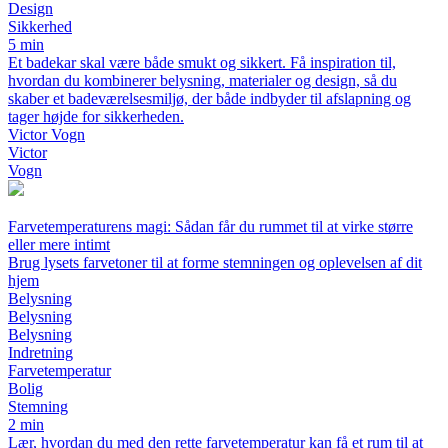
Design
Sikkerhed
5 min
Et badekar skal være både smukt og sikkert. Få inspiration til,
hvordan du kombinerer belysning, materialer og design, så du
skaber et badeværelsesmiljø, der både indbyder til afslapning og
tager højde for sikkerheden.
Victor Vogn
Victor
Vogn
Farvetemperaturens magi: Sådan får du rummet til at virke større
eller mere intimt
Brug lysets farvetoner til at forme stemningen og oplevelsen af dit
hjem
Belysning
Belysning
Belysning
Indretning
Farvetemperatur
Bolig
Stemning
2 min
Lær, hvordan du med den rette farvetemperatur kan få et rum til at