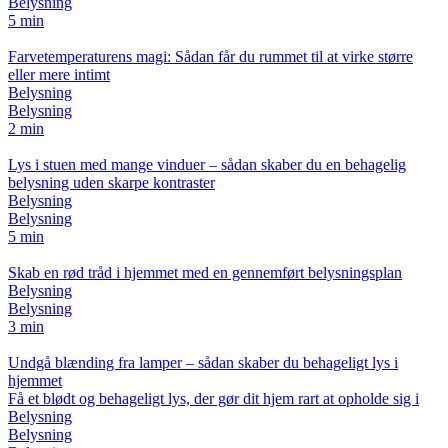
Belysning
5 min
Farvetemperaturens magi: Sådan får du rummet til at virke større
eller mere intimt
Belysning
Belysning
2 min
Lys i stuen med mange vinduer – sådan skaber du en behagelig
belysning uden skarpe kontraster
Belysning
Belysning
5 min
Skab en rød tråd i hjemmet med en gennemført belysningsplan
Belysning
Belysning
3 min
Undgå blænding fra lamper – sådan skaber du behageligt lys i
hjemmet
Få et blødt og behageligt lys, der gør dit hjem rart at opholde sig i
Belysning
Belysning