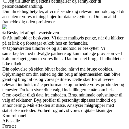
Jeg tilslutter mig sidens betingelser og samtykker til
persondatabehandling.
Din tilmelding betyder, at vi må sende dig relevant indhold, og at du
accepterer vores retningslinjer for databeskyttelse. Du kan altid
framelde dig uden problemer.
© Beskyttet af ophavsretsloven.
© Alt indhold er beskyttet. Vi tjener muligvis penge, når du klikker
på et link og foretager et køb hos en forhandler.
© Ophavsretten tilhører os og alt indhold er beskyttet. Vi
samarbejder med udvalgte partnere og kan modtage provision ved
køb foretaget gennem vores links. Uautoriseret brug af indholdet er
ikke tilladt.
Din oplevelse på siden bliver bedre, når vi må bruge cookies.
Oplysninger om din enhed og din brug af hjemmesiden kan blive
gemt og brugt af os og vores partnere. Dette sker for at levere
relevant indhold, måle performance og forbedre vores produkter og
tjenester. Du kan styre dine valg i indstillingerne når som helst
Gem og/eller tilgå data fra enheden. Brug minimale oplysninger til
valg af reklamer. Byg profiler til personligt tilpasset indhold og
annoncering. Mål effekten af disse. Analyser målgrupper med
statistiske metoder. Forbedr og udvid vores digitale løsninger
Kontrolpanel
Afvis alle
Fortsæt