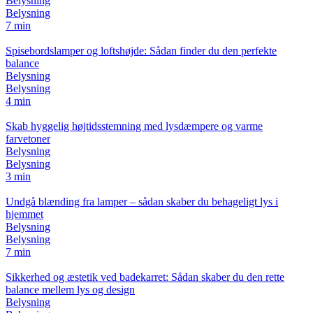
Belysning
Belysning
7 min
Spisebordslamper og loftshøjde: Sådan finder du den perfekte
balance
Belysning
Belysning
4 min
Skab hyggelig højtidsstemning med lysdæmpere og varme
farvetoner
Belysning
Belysning
3 min
Undgå blænding fra lamper – sådan skaber du behageligt lys i
hjemmet
Belysning
Belysning
7 min
Sikkerhed og æstetik ved badekarret: Sådan skaber du den rette
balance mellem lys og design
Belysning