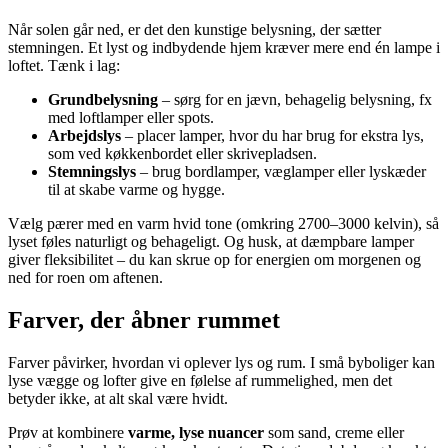
Når solen går ned, er det den kunstige belysning, der sætter
stemningen. Et lyst og indbydende hjem kræver mere end én lampe i
loftet. Tænk i lag:
Grundbelysning
– sørg for en jævn, behagelig belysning, fx
med loftlamper eller spots.
Arbejdslys
– placer lamper, hvor du har brug for ekstra lys,
som ved køkkenbordet eller skrivepladsen.
Stemningslys
– brug bordlamper, væglamper eller lyskæder
til at skabe varme og hygge.
Vælg pærer med en varm hvid tone (omkring 2700–3000 kelvin), så
lyset føles naturligt og behageligt. Og husk, at dæmpbare lamper
giver fleksibilitet – du kan skrue op for energien om morgenen og
ned for roen om aftenen.
Farver, der åbner rummet
Farver påvirker, hvordan vi oplever lys og rum. I små byboliger kan
lyse vægge og lofter give en følelse af rummelighed, men det
betyder ikke, at alt skal være hvidt.
Prøv at kombinere
varme, lyse nuancer
som sand, creme eller