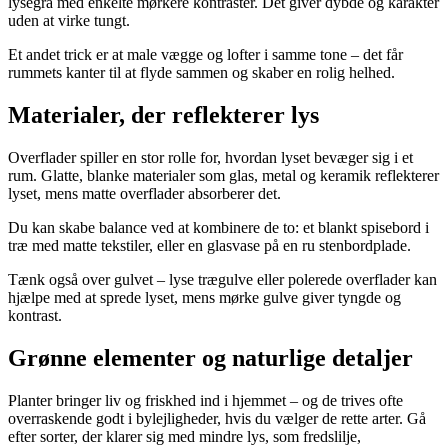
lysegrå med enkelte mørkere kontraster. Det giver dybde og karakter
uden at virke tungt.
Et andet trick er at male vægge og lofter i samme tone – det får
rummets kanter til at flyde sammen og skaber en rolig helhed.
Materialer, der reflekterer lys
Overflader spiller en stor rolle for, hvordan lyset bevæger sig i et
rum. Glatte, blanke materialer som glas, metal og keramik reflekterer
lyset, mens matte overflader absorberer det.
Du kan skabe balance ved at kombinere de to: et blankt spisebord i
træ med matte tekstiler, eller en glasvase på en ru stenbordplade.
Tænk også over gulvet – lyse trægulve eller polerede overflader kan
hjælpe med at sprede lyset, mens mørke gulve giver tyngde og
kontrast.
Grønne elementer og naturlige detaljer
Planter bringer liv og friskhed ind i hjemmet – og de trives ofte
overraskende godt i bylejligheder, hvis du vælger de rette arter. Gå
efter sorter, der klarer sig med mindre lys, som fredslilje,