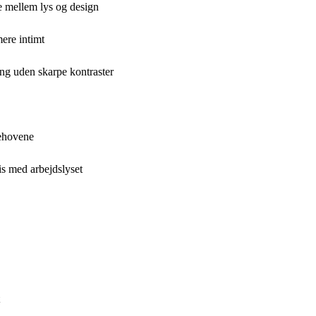
e mellem lys og design
mere intimt
ng uden skarpe kontraster
behovene
s med arbejdslyset