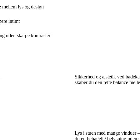
e mellem lys og design
mere intimt
ng uden skarpe kontraster
Sikkerhed og æstetik ved badeka
skaber du den rette balance mell
Lys i stuen med mange vinduer –
du en behagelig belysning uden s