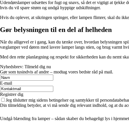
Udendørslamper udsættes for fugt og snavs, så det er vigtigt at tjekke
hvis du vil spare strøm og undgå hyppige udskiftninger.
Hvis du oplever, at sikringen springer, eller lampen flimrer, skal du ikke
Gør belysningen til en del af helheden
Når du alligevel er i gang, kan du tænke over, hvordan belysningen 
væglamper ved døren med lavere lamper langs stien, og brug varmt hvid
Med den rette planlægning og respekt for sikkerheden kan du nemt skab
Nyhedsbrev: Tilmeld dig nu
Gør som tusindvis af andre – modtag vores bedste råd på mail.
E-mail
Registrer dig
Jeg tilslutter mig sidens betingelser og samtykker til persondatabeha
Din tilmelding betyder, at vi må sende dig relevant indhold, og at du ac
Undgå blænding fra lamper – sådan skaber du behageligt lys i hjemmet