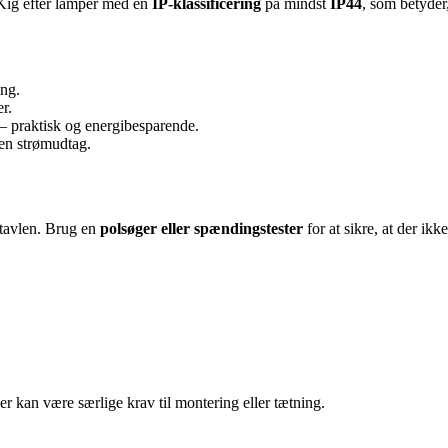
 Kig efter lamper med en
IP-klassificering
på mindst
IP44
, som betyder
ing.
r.
 – praktisk og energibesparende.
den strømudtag.
etavlen. Brug en
polsøger eller spændingstester
for at sikre, at der ikk
r kan være særlige krav til montering eller tætning.