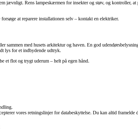
 dem jævnligt. Rens lampeskærmen for insekter og støv, og kontroller, a
 forsøge at reparere installationen selv – kontakt en elektriker.
spiller sammen med husets arkitektur og haven. En god udendørsbelysn
t lys for et indbydende udtryk.
e et flot og trygt uderum – helt på egen hånd.
ndling.
cepterer vores retningslinjer for databeskyttelse. Du kan altid framelde