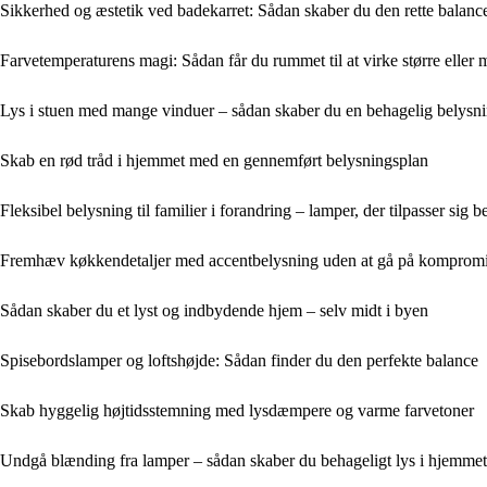
Sikkerhed og æstetik ved badekarret: Sådan skaber du den rette balanc
Farvetemperaturens magi: Sådan får du rummet til at virke større eller 
Lys i stuen med mange vinduer – sådan skaber du en behagelig belysni
Skab en rød tråd i hjemmet med en gennemført belysningsplan
Fleksibel belysning til familier i forandring – lamper, der tilpasser sig 
Fremhæv køkkendetaljer med accentbelysning uden at gå på kompromi
Sådan skaber du et lyst og indbydende hjem – selv midt i byen
Spisebordslamper og loftshøjde: Sådan finder du den perfekte balance
Skab hyggelig højtidsstemning med lysdæmpere og varme farvetoner
Undgå blænding fra lamper – sådan skaber du behageligt lys i hjemmet