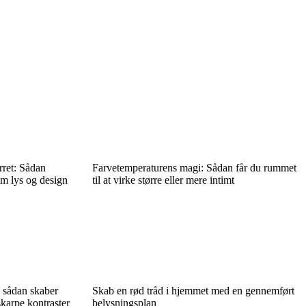
rret: Sådan
Farvetemperaturens magi: Sådan får du rummet
em lys og design
til at virke større eller mere intimt
 sådan skaber
Skab en rød tråd i hjemmet med en gennemført
karpe kontraster
belysningsplan