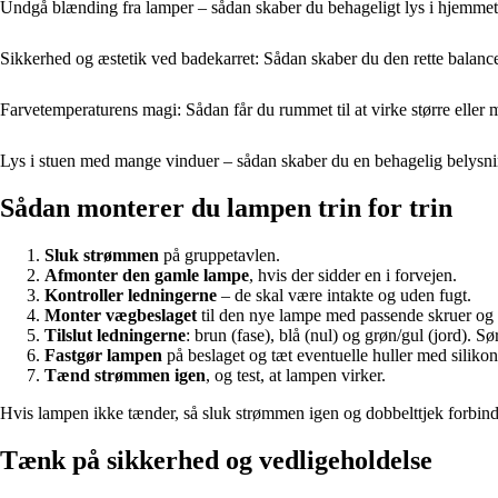
Undgå blænding fra lamper – sådan skaber du behageligt lys i hjemmet
Sikkerhed og æstetik ved badekarret: Sådan skaber du den rette balanc
Farvetemperaturens magi: Sådan får du rummet til at virke større eller 
Lys i stuen med mange vinduer – sådan skaber du en behagelig belysni
Sådan monterer du lampen trin for trin
Sluk strømmen
på gruppetavlen.
Afmonter den gamle lampe
, hvis der sidder en i forvejen.
Kontroller ledningerne
– de skal være intakte og uden fugt.
Monter vægbeslaget
til den nye lampe med passende skruer og 
Tilslut ledningerne
: brun (fase), blå (nul) og grøn/gul (jord). Sør
Fastgør lampen
på beslaget og tæt eventuelle huller med silikon
Tænd strømmen igen
, og test, at lampen virker.
Hvis lampen ikke tænder, så sluk strømmen igen og dobbelttjek forbind
Tænk på sikkerhed og vedligeholdelse