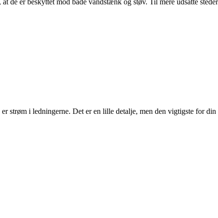
, at de er beskyttet mod både vandstænk og støv. Til mere udsatte steder
e er strøm i ledningerne. Det er en lille detalje, men den vigtigste for din