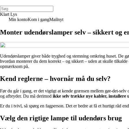
Klart Lys
Min konto
Kom i gang
Mailnyt
Monter udendørslamper selv – sikkert og e
Udendørslamper giver både tryghed og stemning omkring huset. De gør
hvordan monterer du dem korrekt – og sikkert – uden at skulle tilkalde 
opmærksom på.
Kend reglerne – hvornår må du selv?
Før du går i gang, er det vigtigt at kende grænsen mellem gør-det-selv
og afbryder. Du må derimod
ikke selv trække nye kabler, installere 
Er du i tvivl, så spørg en fagperson. Det er bedre at få et hurtigt råd end a
Vælg den rigtige lampe til udendørs brug