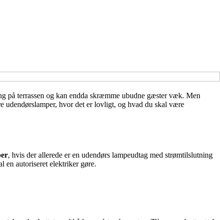
sning på terrassen og kan endda skræmme ubudne gæster væk. Men
re udendørslamper, hvor det er lovligt, og hvad du skal være
per
, hvis der allerede er en udendørs lampeudtag med strømtilslutning
l en autoriseret elektriker gøre.