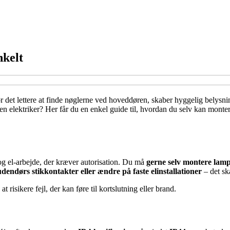
nkelt
 det lettere at finde nøglerne ved hoveddøren, skaber hyggelig bely
en elektriker? Her får du en enkel guide til, hvordan du selv kan monte
 og el-arbejde, der kræver autorisation. Du må
gerne selv montere lam
udendørs stikkontakter eller ændre på faste elinstallationer
– det ska
t risikere fejl, der kan føre til kortslutning eller brand.