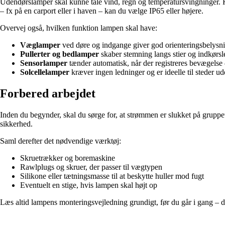
Udendørslamper skal kunne tåle vind, regn og temperatursvingninger.
– fx på en carport eller i haven – kan du vælge IP65 eller højere.
Overvej også, hvilken funktion lampen skal have:
Væglamper
ved døre og indgange giver god orienteringsbelysn
Pullerter og bedlamper
skaber stemning langs stier og indkørsle
Sensorlamper
tænder automatisk, når der registreres bevægelse
Solcellelamper
kræver ingen ledninger og er ideelle til steder u
Forbered arbejdet
Inden du begynder, skal du sørge for, at strømmen er slukket på grupp
sikkerhed.
Saml derefter det nødvendige værktøj:
Skruetrækker og boremaskine
Rawlplugs og skruer, der passer til vægtypen
Silikone eller tætningsmasse til at beskytte huller mod fugt
Eventuelt en stige, hvis lampen skal højt op
Læs altid lampens monteringsvejledning grundigt, før du går i gang – de