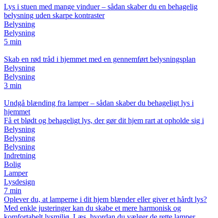
Lys i stuen med mange vinduer – sådan skaber du en behagelig
belysning uden skarpe kontraster
Belysning
Belysning
5 min
Skab en rød tråd i hjemmet med en gennemført belysningsplan
Belysning
Belysning
3 min
Undgå blænding fra lamper – sådan skaber du behageligt lys i
hjemmet
Få et blødt og behageligt lys, der gør dit hjem rart at opholde sig i
Belysning
Belysning
Belysning
Indretning
Bolig
Lamper
Lysdesign
7 min
Oplever du, at lamperne i dit hjem blænder eller giver et hårdt lys?
Med enkle justeringer kan du skabe et mere harmonisk og
komfortabelt lysmiljø. Læs, hvordan du vælger de rette lamper,