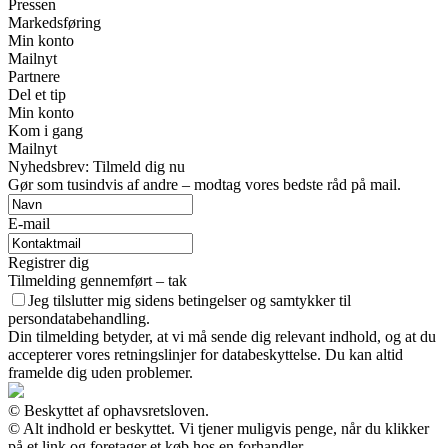
Pressen
Markedsføring
Min konto
Mailnyt
Partnere
Del et tip
Min konto
Kom i gang
Mailnyt
Nyhedsbrev: Tilmeld dig nu
Gør som tusindvis af andre – modtag vores bedste råd på mail.
E-mail
Registrer dig
Tilmelding gennemført – tak
Jeg tilslutter mig sidens betingelser og samtykker til
persondatabehandling.
Din tilmelding betyder, at vi må sende dig relevant indhold, og at du
accepterer vores retningslinjer for databeskyttelse. Du kan altid
framelde dig uden problemer.
© Beskyttet af ophavsretsloven.
© Alt indhold er beskyttet. Vi tjener muligvis penge, når du klikker
på et link og foretager et køb hos en forhandler.