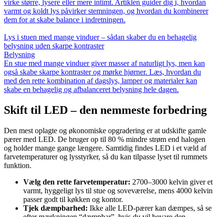
virke større, lysere eller mere intimt. Artiklen guider dig i, hvordan
varmt og koldt lys påvirker stemningen, og hvordan du kombinerer
dem for at skabe balance i indretningen.
Lys i stuen med mange vinduer – sådan skaber du en behagelig
belysning uden skarpe kontraster
Belysning
En stue med mange vinduer giver masser af naturligt lys, men kan
også skabe skarpe kontraster og mørke hjørner. Læs, hvordan du
med den rette kombination af dagslys, lamper og materialer kan
skabe en behagelig og afbalanceret belysning hele dagen.
Skift til LED – den nemmeste forbedring
Den mest oplagte og økonomiske opgradering er at udskifte gamle
pærer med LED. De bruger op til 80 % mindre strøm end halogen
og holder mange gange længere. Samtidig findes LED i et væld af
farvetemperaturer og lysstyrker, så du kan tilpasse lyset til rummets
funktion.
Vælg den rette farvetemperatur:
2700–3000 kelvin giver et
varmt, hyggeligt lys til stue og soveværelse, mens 4000 kelvin
passer godt til køkken og kontor.
Tjek dæmpbarhed:
Ikke alle LED-pærer kan dæmpes, så se
efter mærkningen “dæmpbar”, hvis du vil bevare den