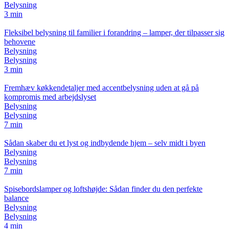
Belysning
3 min
Fleksibel belysning til familier i forandring – lamper, der tilpasser sig
behovene
Belysning
Belysning
3 min
Fremhæv køkkendetaljer med accentbelysning uden at gå på
kompromis med arbejdslyset
Belysning
Belysning
7 min
Sådan skaber du et lyst og indbydende hjem – selv midt i byen
Belysning
Belysning
7 min
Spisebordslamper og loftshøjde: Sådan finder du den perfekte
balance
Belysning
Belysning
4 min