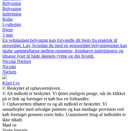
Belysning
Belysning
Indretning
Bolig
Lysdesign
Hjem
3 min
En velplanlagt belysning kan forvandle dit hjem fra praktisk til
personligt. Lær, hvordan du med en gennemført belysningsplan kan
skabe sammenhæng mellem rummene, fremhæve indretningen og
tilpasse lyset til både døgnets rytme og din livsstil.
Nicolai Nielsen
Nicolai
Nielsen
Klart Lys
© Beskyttet af ophavsretsloven.
© Alt indhold er beskyttet. Vi tjener muligvis penge, når du klikker
på et link og foretager et køb hos en forhandler.
© Ophavsretten tilhører os og alt indhold er beskyttet. Vi
samarbejder med udvalgte partnere og kan modtage provision ved
køb foretaget gennem vores links. Uautoriseret brug af indholdet er
ikke tilladt.
Mød os
Vores historie