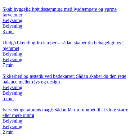
Skab hyggelig højtidsstemning med lysdæmpere og varme
farvetoner
Belysning
Belysning
3 min
Undgå blænding fra lamper – sådan skaber du behageligt lys i
hjemmet
Belysning
Belysning
7 min
Sikkerhed og æstetik ved badekarret: Sådan skaber du den rette
balance mellem lys og design
Belysning
Belysning
5 min
Farvetemperaturens magi: Sådan får du rummet til at virke større
eller mere intimt
Belysning
Belysning
2 min