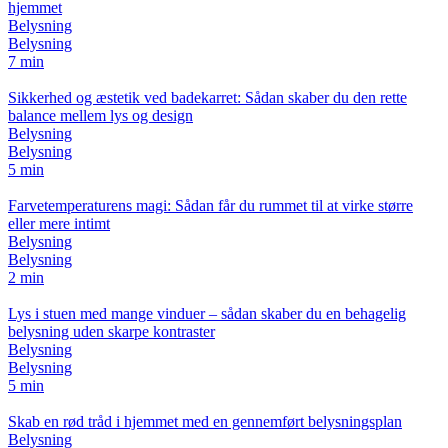
hjemmet
Belysning
Belysning
7 min
Sikkerhed og æstetik ved badekarret: Sådan skaber du den rette
balance mellem lys og design
Belysning
Belysning
5 min
Farvetemperaturens magi: Sådan får du rummet til at virke større
eller mere intimt
Belysning
Belysning
2 min
Lys i stuen med mange vinduer – sådan skaber du en behagelig
belysning uden skarpe kontraster
Belysning
Belysning
5 min
Skab en rød tråd i hjemmet med en gennemført belysningsplan
Belysning