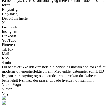
Få bedre lys, lavere strømforbrug og mere komfort – uden at starte
forfra
Belysning
Belysning
Del og vis hjerte
X
Facebook
Instagram
LinkedIn
YouTube
Pinterest
TikTok
Mail
RSS
4 min
Du behøver ikke udskifte hele din belysningsinstallation for at få et
moderne og energieffektivt hjem. Med enkle justeringer som LED-
lys, smartere styring og opdaterede armaturer kan du skabe et
behageligt lysmiljø, der passer til både hverdag og stemning.
Victor Vogn
Victor
Vogn