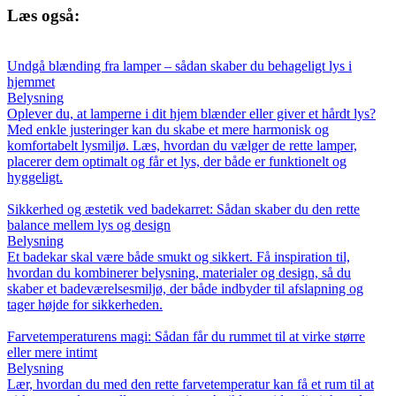
Læs også:
Undgå blænding fra lamper – sådan skaber du behageligt lys i
hjemmet
Belysning
Oplever du, at lamperne i dit hjem blænder eller giver et hårdt lys?
Med enkle justeringer kan du skabe et mere harmonisk og
komfortabelt lysmiljø. Læs, hvordan du vælger de rette lamper,
placerer dem optimalt og får et lys, der både er funktionelt og
hyggeligt.
Sikkerhed og æstetik ved badekarret: Sådan skaber du den rette
balance mellem lys og design
Belysning
Et badekar skal være både smukt og sikkert. Få inspiration til,
hvordan du kombinerer belysning, materialer og design, så du
skaber et badeværelsesmiljø, der både indbyder til afslapning og
tager højde for sikkerheden.
Farvetemperaturens magi: Sådan får du rummet til at virke større
eller mere intimt
Belysning
Lær, hvordan du med den rette farvetemperatur kan få et rum til at