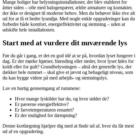
Mange boliger har belysningsinstallationer, der blev etableret for
årtier siden – ofte med halogenpærer, ældre armaturer og kontakter,
der ikke er designet til moderne behov. Men du behøver ikke rive alt
ud for at få et bedre lysmiljø. Med nogle enkle opgraderinger kan du
forbedre både komfort, energieffektivitet og stemning – uden at
udskifte hele installationen.
Start med at vurdere dit nuværende lys
Før du går i gang, er det en god idé at se på, hvordan lyset fungerer i
dag. Er der mørke hjørner, blænding eller steder, hvor lyset føles for
koldt eller for gult? Grundbelysningen – altså det generelle lys, der
dækker hele rummet – skal give et jævnt og behageligt niveau, som
du kan bygge videre på med arbejds- og stemningslys.
Lav en hurtig gennemgang af rummene:
Hvor mange lyskilder har du, og hvor sidder de?
Er pærerne energieffektive?
Er farvetemperaturen ensartet?
Er der mulighed for dæmpning?
Denne kortlægning hjælper dig med at finde ud af, hvor du får mest
ud af en opgradering.