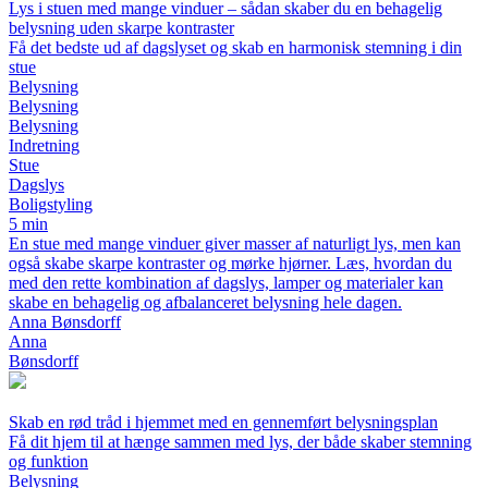
Lys i stuen med mange vinduer – sådan skaber du en behagelig
belysning uden skarpe kontraster
Få det bedste ud af dagslyset og skab en harmonisk stemning i din
stue
Belysning
Belysning
Belysning
Indretning
Stue
Dagslys
Boligstyling
5 min
En stue med mange vinduer giver masser af naturligt lys, men kan
også skabe skarpe kontraster og mørke hjørner. Læs, hvordan du
med den rette kombination af dagslys, lamper og materialer kan
skabe en behagelig og afbalanceret belysning hele dagen.
Anna Bønsdorff
Anna
Bønsdorff
Skab en rød tråd i hjemmet med en gennemført belysningsplan
Få dit hjem til at hænge sammen med lys, der både skaber stemning
og funktion
Belysning