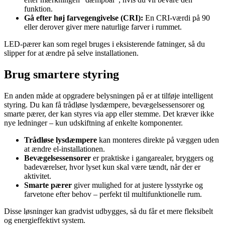
funktion.
Gå efter høj farvegengivelse (CRI):
En CRI-værdi på 90
eller derover giver mere naturlige farver i rummet.
LED-pærer kan som regel bruges i eksisterende fatninger, så du
slipper for at ændre på selve installationen.
Brug smartere styring
En anden måde at opgradere belysningen på er at tilføje intelligent
styring. Du kan få trådløse lysdæmpere, bevægelsessensorer og
smarte pærer, der kan styres via app eller stemme. Det kræver ikke
nye ledninger – kun udskiftning af enkelte komponenter.
Trådløse lysdæmpere
kan monteres direkte på væggen uden
at ændre el-installationen.
Bevægelsessensorer
er praktiske i gangarealer, bryggers og
badeværelser, hvor lyset kun skal være tændt, når der er
aktivitet.
Smarte pærer
giver mulighed for at justere lysstyrke og
farvetone efter behov – perfekt til multifunktionelle rum.
Disse løsninger kan gradvist udbygges, så du får et mere fleksibelt
og energieffektivt system.