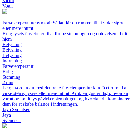
Victor
Vogn
Farvetemperaturens magi: Sådan får du rummet til at virke større
eller mere intimt
Brug lysets farvetoner til at forme stemningen og oplevelsen af dit
hjem
Belysning
Belysning
Belysning
Indretning
Farvetemperatur
Bolig
Stemning
2 min
Lær, hvordan du med den rette farvetemperatur kan få et rum til at
virke større, lysere eller mere intimt. Artiklen guider dig i, hvordan
varmt og koldt lys påvirker stemningen, og hvordan du kombinerer
dem for at skabe balance i indretningen.
Jaya Svendsen
Jaya
Svendsen