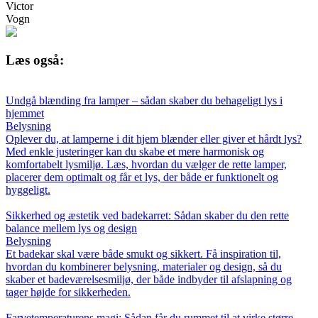
Victor
Vogn
Læs også:
Undgå blænding fra lamper – sådan skaber du behageligt lys i
hjemmet
Belysning
Oplever du, at lamperne i dit hjem blænder eller giver et hårdt lys?
Med enkle justeringer kan du skabe et mere harmonisk og
komfortabelt lysmiljø. Læs, hvordan du vælger de rette lamper,
placerer dem optimalt og får et lys, der både er funktionelt og
hyggeligt.
Sikkerhed og æstetik ved badekarret: Sådan skaber du den rette
balance mellem lys og design
Belysning
Et badekar skal være både smukt og sikkert. Få inspiration til,
hvordan du kombinerer belysning, materialer og design, så du
skaber et badeværelsesmiljø, der både indbyder til afslapning og
tager højde for sikkerheden.
Farvetemperaturens magi: Sådan får du rummet til at virke større