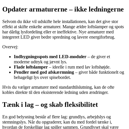
Opdater armaturerne – ikke ledningerne
Selvom du ikke vil udskifte hele installationen, kan det give stor
effekt at skifte enkelte armaturer. Mange ældre loftslamper og spots
har dårlig lysfordeling eller er ineffektive. Nye armaturer med
integreret LED giver bedre spredning og lavere energiforbrug.
Overvej:
Indbygningsspots med LED-moduler
– de giver et
moderne udtryk og jævnt lys.
Flade loftslamper
– ideelle i rum med lav loftshøjde.
Pendler med god afskærmning
– giver både funktionelt og
behageligt lys over spisebordet.
Hvis du vælger armaturer med standardtilslutning, kan de ofte
kobles direkte til den eksisterende ledning uden ændringer.
Tænk i lag – og skab fleksibilitet
En god belysning består af flere lag: grundlys, arbejdslys og
stemningslys. Når du opgraderer, kan du med fordel tænke i,
hvordan de forskellige lag spiller sammen. Grundlyset skal være