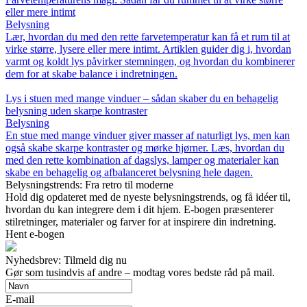
eller mere intimt
Belysning
Lær, hvordan du med den rette farvetemperatur kan få et rum til at
virke større, lysere eller mere intimt. Artiklen guider dig i, hvordan
varmt og koldt lys påvirker stemningen, og hvordan du kombinerer
dem for at skabe balance i indretningen.
Lys i stuen med mange vinduer – sådan skaber du en behagelig
belysning uden skarpe kontraster
Belysning
En stue med mange vinduer giver masser af naturligt lys, men kan
også skabe skarpe kontraster og mørke hjørner. Læs, hvordan du
med den rette kombination af dagslys, lamper og materialer kan
skabe en behagelig og afbalanceret belysning hele dagen.
Belysningstrends: Fra retro til moderne
Hold dig opdateret med de nyeste belysningstrends, og få idéer til,
hvordan du kan integrere dem i dit hjem. E-bogen præsenterer
stilretninger, materialer og farver for at inspirere din indretning.
Hent e-bogen
Nyhedsbrev: Tilmeld dig nu
Gør som tusindvis af andre – modtag vores bedste råd på mail.
E-mail