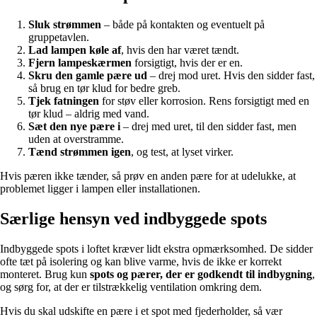
Sluk strømmen
– både på kontakten og eventuelt på
gruppetavlen.
Lad lampen køle af
, hvis den har været tændt.
Fjern lampeskærmen
forsigtigt, hvis der er en.
Skru den gamle pære ud
– drej mod uret. Hvis den sidder fast,
så brug en tør klud for bedre greb.
Tjek fatningen
for støv eller korrosion. Rens forsigtigt med en
tør klud – aldrig med vand.
Sæt den nye pære i
– drej med uret, til den sidder fast, men
uden at overstramme.
Tænd strømmen igen
, og test, at lyset virker.
Hvis pæren ikke tænder, så prøv en anden pære for at udelukke, at
problemet ligger i lampen eller installationen.
Særlige hensyn ved indbyggede spots
Indbyggede spots i loftet kræver lidt ekstra opmærksomhed. De sidder
ofte tæt på isolering og kan blive varme, hvis de ikke er korrekt
monteret. Brug kun
spots og pærer, der er godkendt til indbygning
,
og sørg for, at der er tilstrækkelig ventilation omkring dem.
Hvis du skal udskifte en pære i et spot med fjederholder, så vær