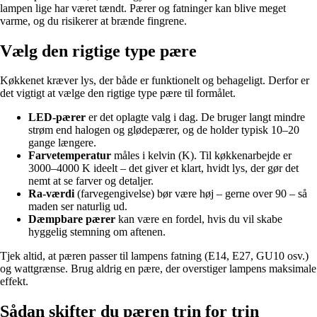
lampen lige har været tændt. Pærer og fatninger kan blive meget
varme, og du risikerer at brænde fingrene.
Vælg den rigtige type pære
Køkkenet kræver lys, der både er funktionelt og behageligt. Derfor er
det vigtigt at vælge den rigtige type pære til formålet.
LED-pærer
er det oplagte valg i dag. De bruger langt mindre
strøm end halogen og glødepærer, og de holder typisk 10–20
gange længere.
Farvetemperatur
måles i kelvin (K). Til køkkenarbejde er
3000–4000 K ideelt – det giver et klart, hvidt lys, der gør det
nemt at se farver og detaljer.
Ra-værdi
(farvegengivelse) bør være høj – gerne over 90 – så
maden ser naturlig ud.
Dæmpbare pærer
kan være en fordel, hvis du vil skabe
hyggelig stemning om aftenen.
Tjek altid, at pæren passer til lampens fatning (E14, E27, GU10 osv.)
og wattgrænse. Brug aldrig en pære, der overstiger lampens maksimale
effekt.
Sådan skifter du pæren trin for trin