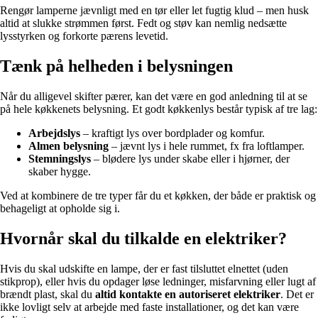
Rengør lamperne jævnligt med en tør eller let fugtig klud – men husk
altid at slukke strømmen først. Fedt og støv kan nemlig nedsætte
lysstyrken og forkorte pærens levetid.
Tænk på helheden i belysningen
Når du alligevel skifter pærer, kan det være en god anledning til at se
på hele køkkenets belysning. Et godt køkkenlys består typisk af tre lag:
Arbejdslys
– kraftigt lys over bordplader og komfur.
Almen belysning
– jævnt lys i hele rummet, fx fra loftlamper.
Stemningslys
– blødere lys under skabe eller i hjørner, der
skaber hygge.
Ved at kombinere de tre typer får du et køkken, der både er praktisk og
behageligt at opholde sig i.
Hvornår skal du tilkalde en elektriker?
Hvis du skal udskifte en lampe, der er fast tilsluttet elnettet (uden
stikprop), eller hvis du opdager løse ledninger, misfarvning eller lugt af
brændt plast, skal du
altid kontakte en autoriseret elektriker
. Det er
ikke lovligt selv at arbejde med faste installationer, og det kan være