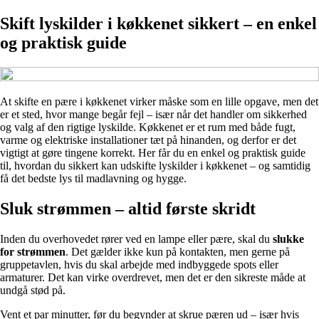
Skift lyskilder i køkkenet sikkert – en enkel
og praktisk guide
At skifte en pære i køkkenet virker måske som en lille opgave, men det
er et sted, hvor mange begår fejl – især når det handler om sikkerhed
og valg af den rigtige lyskilde. Køkkenet er et rum med både fugt,
varme og elektriske installationer tæt på hinanden, og derfor er det
vigtigt at gøre tingene korrekt. Her får du en enkel og praktisk guide
til, hvordan du sikkert kan udskifte lyskilder i køkkenet – og samtidig
få det bedste lys til madlavning og hygge.
Sluk strømmen – altid første skridt
Inden du overhovedet rører ved en lampe eller pære, skal du
slukke
for strømmen
. Det gælder ikke kun på kontakten, men gerne på
gruppetavlen, hvis du skal arbejde med indbyggede spots eller
armaturer. Det kan virke overdrevet, men det er den sikreste måde at
undgå stød på.
Vent et par minutter, før du begynder at skrue pæren ud – især hvis