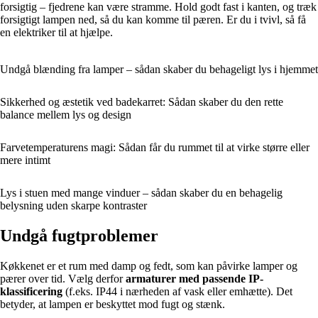
forsigtig – fjedrene kan være stramme. Hold godt fast i kanten, og træk
forsigtigt lampen ned, så du kan komme til pæren. Er du i tvivl, så få
en elektriker til at hjælpe.
Undgå blænding fra lamper – sådan skaber du behageligt lys i hjemmet
Sikkerhed og æstetik ved badekarret: Sådan skaber du den rette
balance mellem lys og design
Farvetemperaturens magi: Sådan får du rummet til at virke større eller
mere intimt
Lys i stuen med mange vinduer – sådan skaber du en behagelig
belysning uden skarpe kontraster
Undgå fugtproblemer
Køkkenet er et rum med damp og fedt, som kan påvirke lamper og
pærer over tid. Vælg derfor
armaturer med passende IP-
klassificering
(f.eks. IP44 i nærheden af vask eller emhætte). Det
betyder, at lampen er beskyttet mod fugt og stænk.